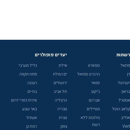
רשתות
יעדים פופולרים
פתאל
סמארט
אילת
גליל מערבי
דן
הרברט סמואל
ים המלח
פתח תקווה
ישרוטל
סטאי
ירושלים
רעננה
בראון
ג'יקוב
תל אביב
בת-ים
אסטרל
אברהם
הרצליה
אירוח כפרי דרום
קלאב הוטל
מטיילים
טבריה
באר שבע
אוליב
מלונות ללא
נצרת
אשדוד
רשת
Vert
צפון
רמת גן