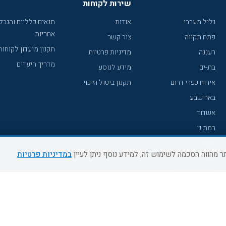
שירות לקוחות
גליל מערבי
אודות
תנאים כלליים והגבל
אחריות
פתח תקווה
צור קשר
תקנון מועדון לקוחות
רעננה
מדיניות פרטיות
מדריך היעדים
בת-ים
מידע לנוסע
אירוח כפרי דרום
תקנון ביטול וזיכוי
באר שבע
אשדוד
רמת גן
נהריה
במדיניות פרטיות
עכו
מעלות תרשיחא
רחובות
צפת
חדרה