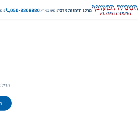
050-8308880
מרכז הזמנות ארצי
נופש בארץ
נופ
הדיל א
ח