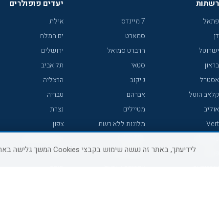
רשתות
יעדים פופולרים
פתאל
7 מיינדס
אילת
דן
סמארט
ים המלח
ישרוטל
הרברט סמואל
ירושלים
בראון
סטאי
תל אביב
אסטרל
ג'יקוב
הרצליה
קלאב הוטל
אברהם
טבריה
אוליב
מטיילים
נצרת
Vert
מלונות ללא רשת
צפון
icHotels
C HOTEL
אירוח כפרי צפון
לידיעתך, באתר זה נעשה שימוש בקבצי Cookies המשך גלישה באתר מהווה הסכמה לשימוש זה, למידע נוסף ניתן לעיין
פרימה
קראון פלאזה
נתניה
אורכידאה
אפריקה ישראל
חיפה
דניאל
רוקסון
מרכז
ישרוטל יוקרה
אדם
אשקלון
קיסר
Adar
מצפה רמון