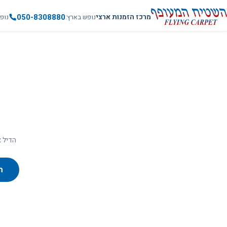
050-8308880
מרכז הזמנות ארצי
נופש בארץ
נופ
הדיל א
ח