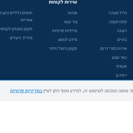
שירות לקוחות
גליל מערבי
אודות
תנאים כלליים והגבל
אחריות
פתח תקווה
צור קשר
תקנון מועדון לקוחות
רעננה
מדיניות פרטיות
מדריך היעדים
בת-ים
מידע לנוסע
אירוח כפרי דרום
תקנון ביטול וזיכוי
באר שבע
אשדוד
רמת גן
נהריה
במדיניות פרטיות
עכו
מעלות תרשיחא
רחובות
צפת
חדרה