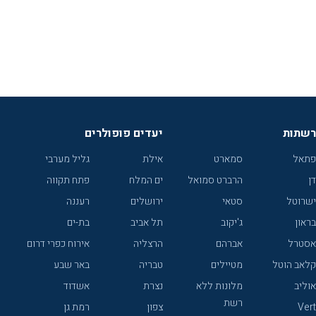
רשתות
יעדים פופולרים
פתאל
סמארט
אילת
גליל מערבי
דן
הרברט סמואל
ים המלח
פתח תקווה
ישרוטל
סטאי
ירושלים
רעננה
בראון
ג'יקוב
תל אביב
בת-ים
אסטרל
אברהם
הרצליה
אירוח כפרי דרום
קלאב הוטל
מטיילים
טבריה
באר שבע
אוליב
מלונות ללא
נצרת
אשדוד
רשת
Vert
צפון
רמת גן