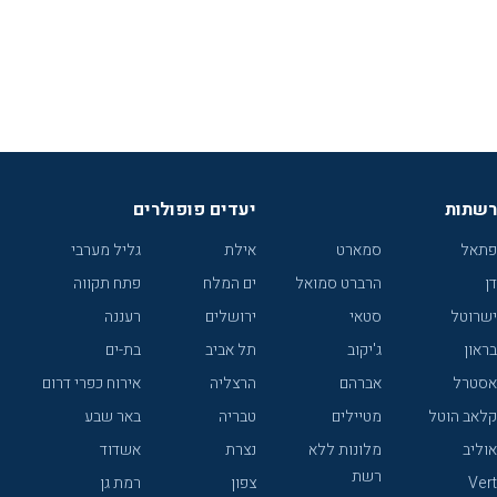
רשתות
יעדים פופולרים
פתאל
סמארט
אילת
גליל מערבי
דן
הרברט סמואל
ים המלח
פתח תקווה
ישרוטל
סטאי
ירושלים
רעננה
בראון
ג'יקוב
תל אביב
בת-ים
אסטרל
אברהם
הרצליה
אירוח כפרי דרום
קלאב הוטל
מטיילים
טבריה
באר שבע
אוליב
מלונות ללא
נצרת
אשדוד
רשת
Vert
צפון
רמת גן