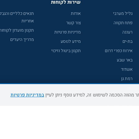
שירות לקוחות
גליל מערבי
אודות
תנאים כלליים והגבל
אחריות
פתח תקווה
צור קשר
תקנון מועדון לקוחות
רעננה
מדיניות פרטיות
מדריך היעדים
בת-ים
מידע לנוסע
אירוח כפרי דרום
תקנון ביטול וזיכוי
באר שבע
אשדוד
רמת גן
נהריה
במדיניות פרטיות
עכו
מעלות תרשיחא
רחובות
צפת
חדרה