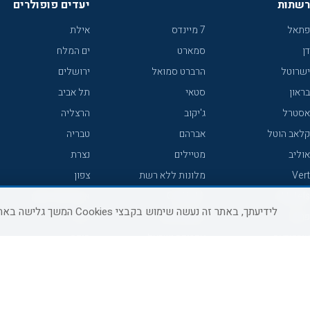
רשתות
יעדים פופולרים
פתאל
7 מיינדס
אילת
דן
סמארט
ים המלח
ישרוטל
הרברט סמואל
ירושלים
בראון
סטאי
תל אביב
אסטרל
ג'יקוב
הרצליה
קלאב הוטל
אברהם
טבריה
אוליב
מטיילים
נצרת
Vert
מלונות ללא רשת
צפון
icHotels
C HOTEL
אירוח כפרי צפון
לידיעתך, באתר זה נעשה שימוש בקבצי Cookies המשך גלישה באתר מהווה הסכמה לשימוש זה, למידע נוסף ניתן לעיין
פרימה
קראון פלאזה
נתניה
אורכידאה
אפריקה ישראל
חיפה
דניאל
רוקסון
מרכז
ישרוטל יוקרה
אדם
אשקלון
קיסר
Adar
מצפה רמון