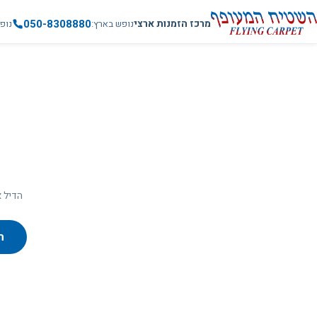
050-8308880
מרכז הזמנות ארצי
נופש בארץ
נופ
הדיל א
ח