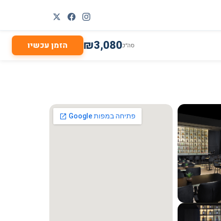
₪
3,080
הזמן עכשיו
סה״כ