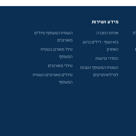
מידע ושירות
ת
אודות החברה
השטיח המעופף טיולים
מאורגנים
בוא נעוף - דילים ברגע
האחרון
טיול מאורגן בשטיח
המעופף
הסדרי נגישות
טיולי מאורגנים
השטיח המעופף הטבות
למילואימניקים
טיולים מאורגנים השטיח
המעופף