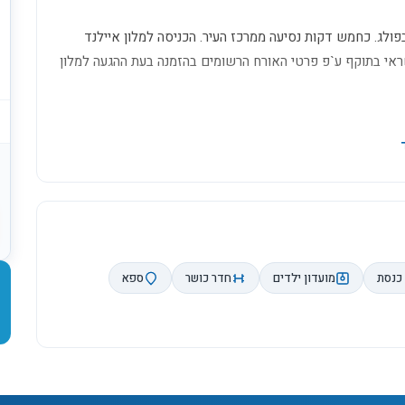
ולג. כחמש דקות נסיעה ממרכז העיר. הכניסה למלון איילנד
ר) חובה הצגת כ. אשראי בתוקף ע`פ פרטי האורח הרשומים בהזמנה בעת ההגעה למלון
כנסת
מועדון ילדים
חדר כושר
ספא