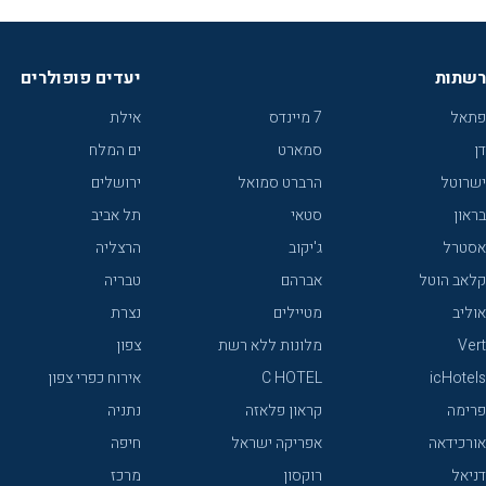
רשתות
יעדים פופולרים
פתאל
7 מיינדס
אילת
דן
סמארט
ים המלח
ישרוטל
הרברט סמואל
ירושלים
בראון
סטאי
תל אביב
אסטרל
ג'יקוב
הרצליה
קלאב הוטל
אברהם
טבריה
אוליב
מטיילים
נצרת
Vert
מלונות ללא רשת
צפון
icHotels
C HOTEL
אירוח כפרי צפון
פרימה
קראון פלאזה
נתניה
אורכידאה
אפריקה ישראל
חיפה
דניאל
רוקסון
מרכז