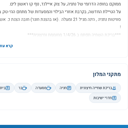
ממוקם בחופה הדרומי של נתניה, על צוק איילנד, נוף קו ראשון לים.
על הטיילת החדשה, בקרבת אזורי הבילוי והמסעדות של מתחם ההי-טק בפ
סוויטות נתניה , הינה מגיל 21 ומעלה . (או בהצגת חוג
!
***בריכת השחיה תפתח ב 1/4/26 מחוממת וחיצונית***
מתקני המלון
בריכת שחייה חיצונית
חניה
מסעדה
בר
בית 
חדרי ישיבות