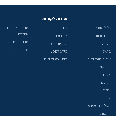
שירות לקוחות
גליל מערבי
אודות
תנאים כלליים והגבל
אחריות
פתח תקווה
צור קשר
תקנון מועדון לקוחות
רעננה
מדיניות פרטיות
מדריך היעדים
בת-ים
מידע לנוסע
אירוח כפרי דרום
תקנון ביטול וזיכוי
באר שבע
אשדוד
רמת גן
נהריה
עכו
מעלות תרשיחא
רחובות