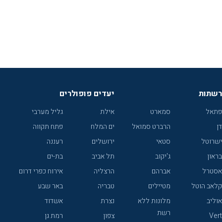
רשתות
יעדים פופולרים
פתאל
סמארט
אילת
גליל מערבי
דן
הרברט סמואל
ים המלח
פתח תקווה
ישרוטל
סטאי
ירושלים
רעננה
בראון
ג'יקוב
תל אביב
בת-ים
אסטרל
אברהם
הרצליה
אירוח כפרי דרום
קלאב הוטל
מטיילים
טבריה
באר שבע
אוליב
מלונות ללא
נצרת
אשדוד
רשת
Vert
צפון
רמת גן