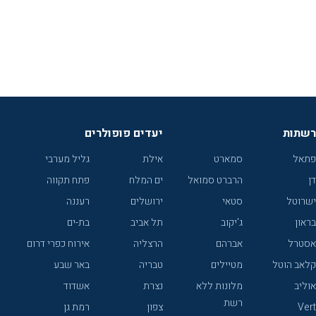
רשתות
יעדים פופולרים
פתאל
סמארט
אילת
גליל מערבי
דן
הרברט סמואל
ים המלח
פתח תקווה
ישרוטל
סטאי
ירושלים
רעננה
בראון
ג'יקוב
תל אביב
בת-ים
אסטרל
אברהם
הרצליה
אירוח כפרי דרום
קלאב הוטל
מטיילים
טבריה
באר שבע
אוליב
מלונות ללא
נצרת
אשדוד
רשת
Vert
צפון
רמת גן