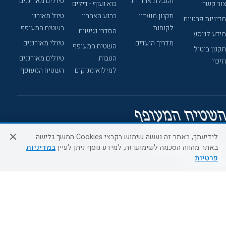
והגבלת אחריות
טיולים מאורגנים
צור קשר
בוא נעוף - דילים
תקנון מועדון
ברגע האחרון
טיול מאורגן
מדיניות פרטיות
לקוחות
בשטיח המעופף
הסדרי נגישות
מידע לנוסע
מדריך היעדים
טיולי מאורגנים
השטיח המעופף
תקנון ביטול
הטבות
טיולים מאורגנים
וזיכוי
למילואימניקים
השטיח המעופף
לידיעתך, באתר זה נעשה שימוש בקבצי Cookies המשך גלישה
באתר מהווה הסכמה לשימוש זה, למידע נוסף ניתן לעיין
במדיניות
פרטיות
מוקד הזמנות
050-8308880
א'-ה' 09:00-18:00