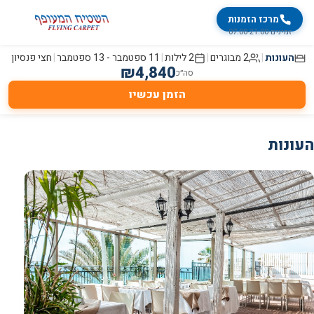
מרכז הזמנות
זמינים 07:00-21:00
העונות
|
2 מבוגרים
|
2
לילות
|
11 ספטמבר
-
13 ספטמבר
|
חצי פנסיון
₪
4,840
סה״כ
הזמן עכשיו
העונות