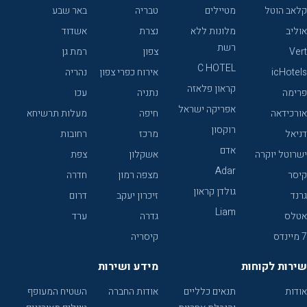
קלאב הוטל
מטיילים
טבריה
באר שבע
אוליב
מלונות ללא
נצרת
אשדוד
רשת
Vert
צפון
רמת גן
C HOTEL
icHotels
אירוח כפרי צפון
נהריה
קראון פלאזה
פרימה
נתניה
עכו
אפריקה ישראל
אורכידאה
חיפה
מעלות תרשיחא
רוקסון
דניאל
מרכז
רחובות
אדם
ישרוטל יוקרה
אשקלון
צפת
Adar
קיסר
מצפה רמון
חדרה
גולדן קראון
גרנד
זיכרון יעקב
דרום
Liam
אטלס
גדרה
ערד
7 מיינדס
קיסריה
שירות לקוחות
מידע ושירות
אודות
תנאים כלליים
אודות החברה
השטיח המעופף