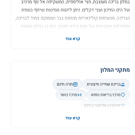
במלון בריכה מעוצבת, חצי אולימפית, המשקיפה אל נוף מרהיב
של הים התיכון ועצי דקלים. ניתן ליהנות ממיטות שיזוף בשפת
הבריכה, מטעימות קולינאריות מגוונות בבר הממוקם צמוד לבריכה,
ומפעילות אקטיבית של צוות בידור תוסס. כמו כן במלון העונות
קיים מועדון ילדים פעיל המשלב פעילויות בידוריות לילדי
האורחים.
בנוסף במלון מתקני- ספורט נוספים כגון מגרש טניס פתוח (עם
תאורת לילה), שולחן טניס ומגרש כדורסל.
מתקני המלון
בריכת שחייה חיצונית
חניה חינם
מרכז בריאות וספא
מרכז כושר
אינטרנט אלחוטי בחינם