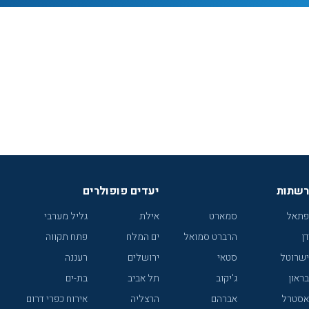
רשתות
יעדים פופולרים
פתאל
סמארט
אילת
גליל מערבי
דן
הרברט סמואל
ים המלח
פתח תקווה
ישרוטל
סטאי
ירושלים
רעננה
בראון
ג'יקוב
תל אביב
בת-ים
אסטרל
אברהם
הרצליה
אירוח כפרי דרום