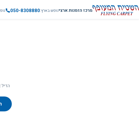
050-8308880
מרכז הזמנות ארצי
נופש בארץ
נופ
הדיל א
ח