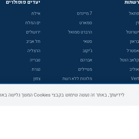
רשתות
יעדים פופולרים
פתאל
7 מיינדס
אילת
דן
סמארט
ים המלח
ישרוטל
הרברט סמואל
ירושלים
בראון
סטאי
תל אביב
אסטרל
ג'יקוב
הרצליה
קלאב הוטל
אברהם
טבריה
אוליב
מטיילים
נצרת
Vert
מלונות ללא רשת
צפון
icHotels
C HOTEL
אירוח כפרי צפון
לידיעתך, באתר זה נעשה שימוש בקבצי Cookies המשך גלישה באתר מהווה הסכמה לשימוש זה, למידע נוסף ניתן לעיין
פרימה
קראון פלאזה
נתניה
אורכידאה
אפריקה ישראל
חיפה
דניאל
רוקסון
מרכז
ישרוטל יוקרה
אדם
אשקלון
קיסר
Adar
מצפה רמון