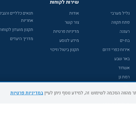
שירות לקוחות
גליל מערבי
אודות
תנאים כלליים והגבל
אחריות
פתח תקווה
צור קשר
תקנון מועדון לקוחות
רעננה
מדיניות פרטיות
מדריך היעדים
בת-ים
מידע לנוסע
אירוח כפרי דרום
תקנון ביטול וזיכוי
באר שבע
אשדוד
רמת גן
נהריה
במדיניות פרטיות
עכו
מעלות תרשיחא
רחובות
צפת
חדרה