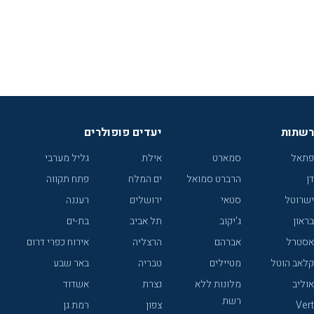
רשתות
יעדים פופולרים
פתאל
סמארט
אילת
גליל מערבי
דן
הרברט סמואל
ים המלח
פתח תקווה
ישרוטל
סטאי
ירושלים
רעננה
בראון
ג'יקוב
תל אביב
בת-ים
אסטרל
אברהם
הרצליה
אירוח כפרי דרום
קלאב הוטל
מטיילים
טבריה
באר שבע
אוליב
מלונות ללא
נצרת
אשדוד
רשת
Vert
צפון
רמת גן