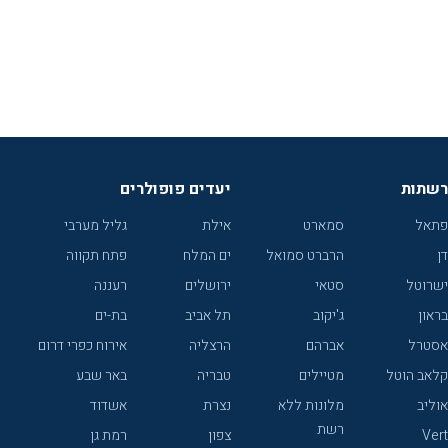
רשתות
יעדים פופולרים
פתאל
סמארט
אילת
גליל מערבי
דן
הרברט סמואל
ים המלח
פתח תקווה
ישרוטל
סטאי
ירושלים
רעננה
בראון
ג'יקוב
תל אביב
בת-ים
אסטרל
אברהם
הרצליה
אירוח כפרי דרום
קלאב הוטל
מטיילים
טבריה
באר שבע
אוליב
מלונות ללא
נצרת
אשדוד
רשת
Vert
צפון
רמת גן