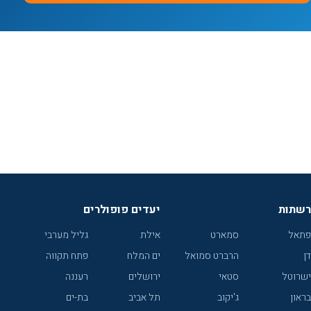
רשתות
יעדים פופולרים
פתאל
סמארט
אילת
גליל מערבי
דן
הרברט סמואל
ים המלח
פתח תקווה
ישרוטל
סטאי
ירושלים
רעננה
בראון
ג'יקוב
תל אביב
בת-ים