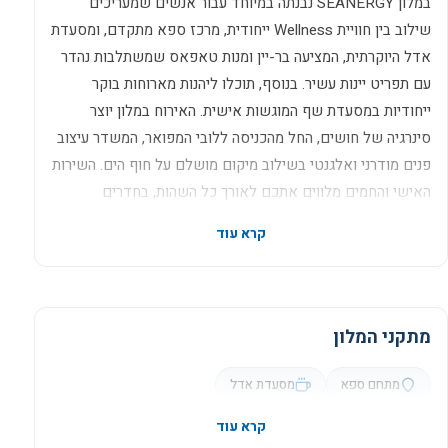
במלון SEANERGY נבנתה במיוחד עבור אנשים שמעריכים
שילוב בין חוויית Wellness ייחודית, מרכז ספא מתקדם, ומסעדת
אדל היוקרתית, המציעה בר-יין ומנות טאפאס שמשתלבות נהדר
עם תפריט יינות עשיר. בנוסף, תוכלו ליהנות מארוחות בוקר
ייחודיות במסעדת שף המוגשות אישית. האירוח במלון יוצר
סינרגיה של חושים, החל מהכניסה ללובי המפואר, המשדר עיצוב
פנים מודרני ואלגנטי בשילוב מיקום מושלם על חוף הים. השירות
האישי והחמים מלווים אתכם לאורך כל השהות, בחדרים
ובסוויטות המעוצבים בקפידה, הכוללים אבזור יוקרתי ומפנק:
מצעי כותנה מצרית באיכות גבוהה, מוצרי טיפוח של
L'OCCITANE, מכונת אספרסו מבית Nespresso, תה בוטיק
מבית סרמוני, ומזרנים עם שכבות ויסקו בלעדיות למלון. החוויה
האישית נמשכת גם עם תפריט בחירת כריות ושירותים מותאמים
מתקני המלון
אישית בחדר. המלון נבנה בהשראת מלונות ספא יוקרתיים ברחבי
העולם, עם שימור של הקווים החיצוניים של הבניין המקורי שהיה
מתחם ספא
מסעדת אדל
מלון עין הים הוותיק. העיצוב המודרני, בשילוב עם החומרים
והגוונים הנעימים, מעורר תחושת השראה ומזמין את האורחים