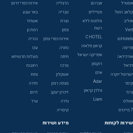
אסטרל
אברהם
הרצליה
אירוח כפרי דרום
קלאב הוטל
מטיילים
טבריה
באר שבע
אוליב
מלונות ללא
נצרת
אשדוד
רשת
Vert
צפון
רמת גן
C HOTEL
icHotels
אירוח כפרי צפון
נהריה
קראון פלאזה
פרימה
נתניה
עכו
אפריקה ישראל
אורכידאה
חיפה
מעלות תרשיחא
רוקסון
דניאל
מרכז
רחובות
אדם
ישרוטל יוקרה
אשקלון
צפת
Adar
קיסר
מצפה רמון
חדרה
גולדן קראון
גרנד
זיכרון יעקב
דרום
Liam
אטלס
גדרה
ערד
7 מיינדס
קיסריה
שירות לקוחות
מידע ושירות