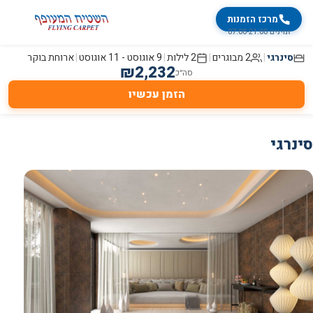
מרכז הזמנות
זמינים 07:00-21:00
סינרגי
|
2 מבוגרים
|
2
לילות
|
9 אוגוסט
-
11 אוגוסט
|
ארוחת בוקר
₪
2,232
סה״כ
הזמן עכשיו
סינרגי