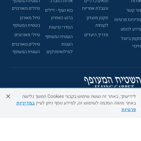
אודות
תנאים כלליים
אודות החברה
השטיח המעופף
והגבלת אחריות
טיולים מאורגנים
צור קשר
בוא נעוף - דילים
תקנון מועדון
ברגע האחרון
טיול מאורגן
מדיניות פרטיות
לקוחות
בשטיח המעופף
הסדרי נגישות
מידע לנוסע
מדריך היעדים
טיולי מאורגנים
השטיח המעופף
תקנון ביטול
הטבות
טיולים מאורגנים
וזיכוי
למילואימניקים
השטיח המעופף
לידיעתך, באתר זה נעשה שימוש בקבצי Cookies המשך גלישה
באתר מהווה הסכמה לשימוש זה, למידע נוסף ניתן לעיין
במדיניות
מוקד הזמנות
פרטיות
050-8308880
א'-ה' 09:00-18:00