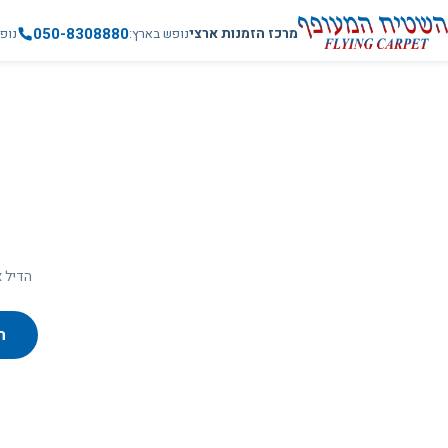
050-8308880
מרכז הזמנות ארצי
נופש בארץ
נופ
הדיל א
ח