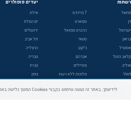
רשתות
יעדים פופולרים
פתאל
7 מיינדס
אילת
דן
סמארט
ים המלח
ישרוטל
הרברט סמואל
ירושלים
בראון
סטאי
תל אביב
אסטרל
ג'יקוב
הרצליה
קלאב הוטל
אברהם
טבריה
אוליב
מטיילים
נצרת
Vert
מלונות ללא רשת
צפון
icHotels
C HOTEL
אירוח כפרי צפון
לידיעתך, באתר זה נעשה שימוש בקבצי Cookies המשך גלישה באתר מהווה הסכמה לשימוש זה, למידע נוסף ניתן לעיין
פרימה
קראון פלאזה
נתניה
אורכידאה
אפריקה ישראל
חיפה
דניאל
רוקסון
מרכז
ישרוטל יוקרה
אדם
אשקלון
קיסר
Adar
מצפה רמון