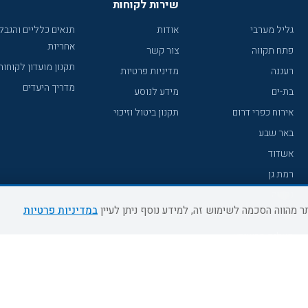
שירות לקוחות
גליל מערבי
אודות
תנאים כלליים והגבל
אחריות
פתח תקווה
צור קשר
תקנון מועדון לקוחות
רעננה
מדיניות פרטיות
מדריך היעדים
בת-ים
מידע לנוסע
אירוח כפרי דרום
תקנון ביטול וזיכוי
באר שבע
אשדוד
רמת גן
נהריה
במדיניות פרטיות
עכו
מעלות תרשיחא
רחובות
צפת
חדרה