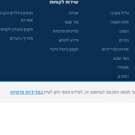
שירות לקוחות
גליל מערבי
אודות
תנאים כלליים והגבל
אחריות
פתח תקווה
צור קשר
תקנון מועדון לקוחות
רעננה
מדיניות פרטיות
מדריך היעדים
בת-ים
מידע לנוסע
אירוח כפרי דרום
תקנון ביטול וזיכוי
באר שבע
אשדוד
רמת גן
נהריה
במדיניות פרטיות
עכו
מעלות תרשיחא
רחובות
צפת
חדרה