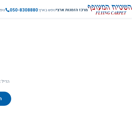
050-8308880
מרכז הזמנות ארצי
נופש בארץ
נופ
הדיל א
ח