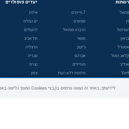
רשתות
יעדים פופולרים
פתאל
7 מיינדס
אילת
דן
סמארט
ים המלח
ישרוטל
הרברט סמואל
ירושלים
בראון
סטאי
תל אביב
אסטרל
ג'יקוב
הרצליה
קלאב הוטל
אברהם
טבריה
אוליב
מטיילים
נצרת
Vert
מלונות ללא רשת
צפון
icHotels
C HOTEL
אירוח כפרי צפון
לידיעתך, באתר זה נעשה שימוש בקבצי Cookies המשך גלישה באתר מהווה הסכמה לשימוש זה, למידע נוסף ניתן לעיין
פרימה
קראון פלאזה
נתניה
אורכידאה
אפריקה ישראל
חיפה
דניאל
רוקסון
מרכז
ישרוטל יוקרה
אדם
אשקלון
קיסר
Adar
מצפה רמון