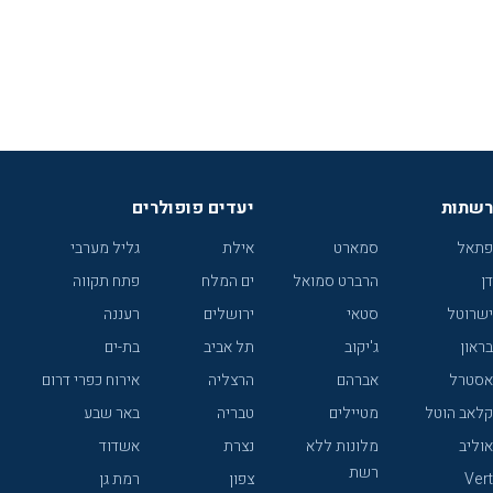
רשתות
יעדים פופולרים
פתאל
סמארט
אילת
גליל מערבי
דן
הרברט סמואל
ים המלח
פתח תקווה
ישרוטל
סטאי
ירושלים
רעננה
בראון
ג'יקוב
תל אביב
בת-ים
אסטרל
אברהם
הרצליה
אירוח כפרי דרום
קלאב הוטל
מטיילים
טבריה
באר שבע
אוליב
מלונות ללא
נצרת
אשדוד
רשת
Vert
צפון
רמת גן