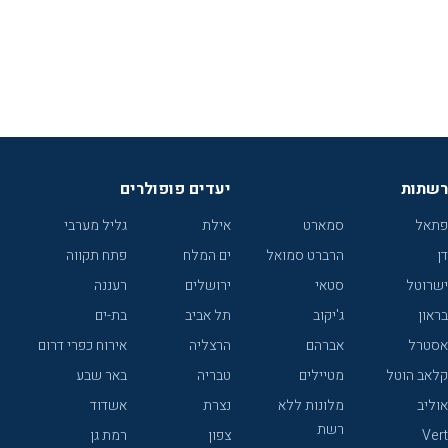
רשתות
יעדים פופולרים
פתאל
סמארט
אילת
גליל מערבי
דן
הרברט סמואל
ים המלח
פתח תקווה
ישרוטל
סטאי
ירושלים
רעננה
בראון
ג'יקוב
תל אביב
בת-ים
אסטרל
אברהם
הרצליה
אירוח כפרי דרום
קלאב הוטל
מטיילים
טבריה
באר שבע
אוליב
מלונות ללא
נצרת
אשדוד
רשת
Vert
צפון
רמת גן