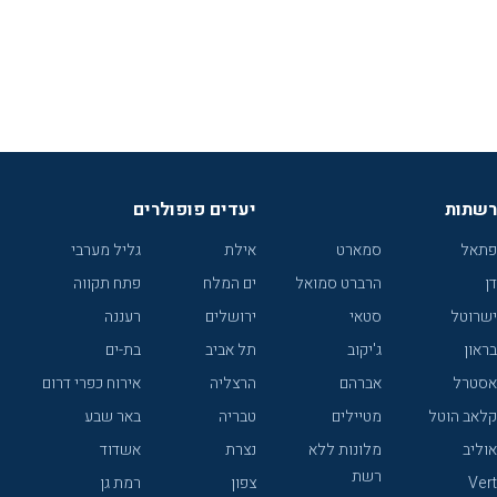
רשתות
יעדים פופולרים
פתאל
סמארט
אילת
גליל מערבי
דן
הרברט סמואל
ים המלח
פתח תקווה
ישרוטל
סטאי
ירושלים
רעננה
בראון
ג'יקוב
תל אביב
בת-ים
אסטרל
אברהם
הרצליה
אירוח כפרי דרום
קלאב הוטל
מטיילים
טבריה
באר שבע
אוליב
מלונות ללא
נצרת
אשדוד
רשת
Vert
צפון
רמת גן