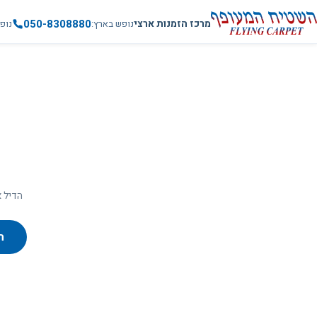
050-8308880
מרכז הזמנות ארצי
נופש בארץ
נופ
הדיל א
ח