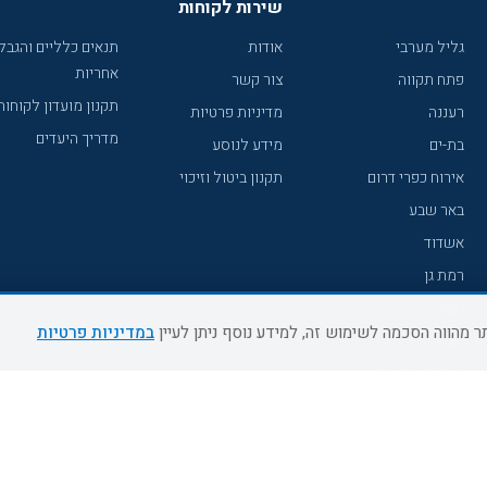
שירות לקוחות
גליל מערבי
אודות
תנאים כלליים והגבל
אחריות
פתח תקווה
צור קשר
תקנון מועדון לקוחות
רעננה
מדיניות פרטיות
מדריך היעדים
בת-ים
מידע לנוסע
אירוח כפרי דרום
תקנון ביטול וזיכוי
באר שבע
אשדוד
רמת גן
נהריה
במדיניות פרטיות
עכו
מעלות תרשיחא
רחובות
צפת
חדרה