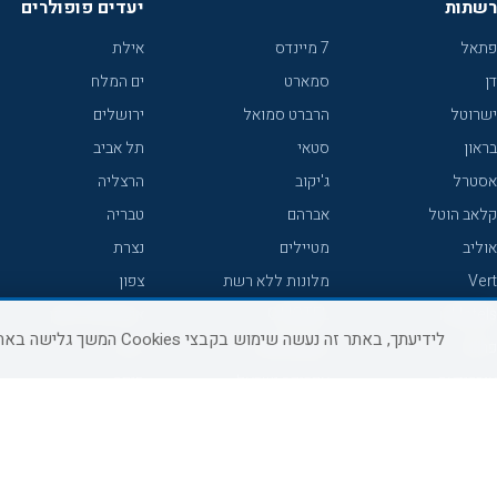
רשתות
יעדים פופולרים
פתאל
7 מיינדס
אילת
דן
סמארט
ים המלח
ישרוטל
הרברט סמואל
ירושלים
בראון
סטאי
תל אביב
אסטרל
ג'יקוב
הרצליה
קלאב הוטל
אברהם
טבריה
אוליב
מטיילים
נצרת
Vert
מלונות ללא רשת
צפון
icHotels
C HOTEL
אירוח כפרי צפון
לידיעתך, באתר זה נעשה שימוש בקבצי Cookies המשך גלישה באתר מהווה הסכמה לשימוש זה, למידע נוסף ניתן לעיין
פרימה
קראון פלאזה
נתניה
אורכידאה
אפריקה ישראל
חיפה
דניאל
רוקסון
מרכז
ישרוטל יוקרה
אדם
אשקלון
קיסר
Adar
מצפה רמון