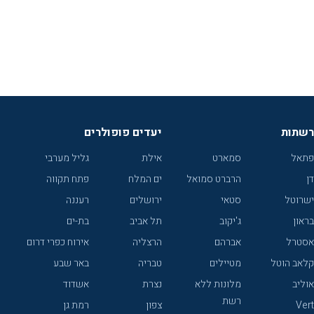
רשתות
יעדים פופולרים
פתאל
סמארט
אילת
גליל מערבי
דן
הרברט סמואל
ים המלח
פתח תקווה
ישרוטל
סטאי
ירושלים
רעננה
בראון
ג'יקוב
תל אביב
בת-ים
אסטרל
אברהם
הרצליה
אירוח כפרי דרום
קלאב הוטל
מטיילים
טבריה
באר שבע
אוליב
מלונות ללא
נצרת
אשדוד
רשת
Vert
צפון
רמת גן