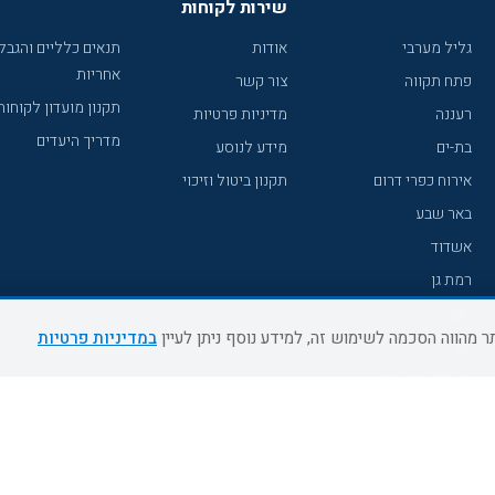
שירות לקוחות
גליל מערבי
אודות
תנאים כלליים והגבל
אחריות
פתח תקווה
צור קשר
תקנון מועדון לקוחות
רעננה
מדיניות פרטיות
מדריך היעדים
בת-ים
מידע לנוסע
אירוח כפרי דרום
תקנון ביטול וזיכוי
באר שבע
אשדוד
רמת גן
נהריה
במדיניות פרטיות
עכו
מעלות תרשיחא
רחובות
צפת
חדרה