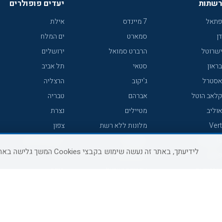
רשתות
יעדים פופולרים
פתאל
7 מיינדס
אילת
דן
סמארט
ים המלח
ישרוטל
הרברט סמואל
ירושלים
בראון
סטאי
תל אביב
אסטרל
ג'יקוב
הרצליה
קלאב הוטל
אברהם
טבריה
אוליב
מטיילים
נצרת
Vert
מלונות ללא רשת
צפון
icHotels
C HOTEL
אירוח כפרי צפון
לידיעתך, באתר זה נעשה שימוש בקבצי Cookies המשך גלישה באתר מהווה הסכמה לשימוש זה, למידע נוסף ניתן לעיין
פרימה
קראון פלאזה
נתניה
אורכידאה
אפריקה ישראל
חיפה
דניאל
רוקסון
מרכז
ישרוטל יוקרה
אדם
אשקלון
קיסר
Adar
מצפה רמון