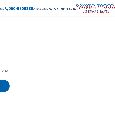
050-8308880
מרכז הזמנות ארצי
נופש בארץ
נופ
הדיל א
ח