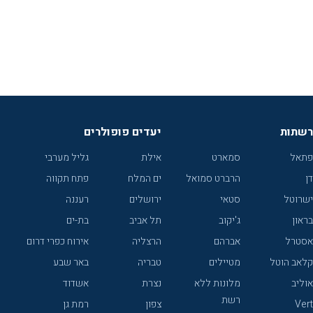
רשתות
יעדים פופולרים
פתאל
סמארט
אילת
גליל מערבי
דן
הרברט סמואל
ים המלח
פתח תקווה
ישרוטל
סטאי
ירושלים
רעננה
בראון
ג'יקוב
תל אביב
בת-ים
אסטרל
אברהם
הרצליה
אירוח כפרי דרום
קלאב הוטל
מטיילים
טבריה
באר שבע
אוליב
מלונות ללא
נצרת
אשדוד
רשת
Vert
צפון
רמת גן