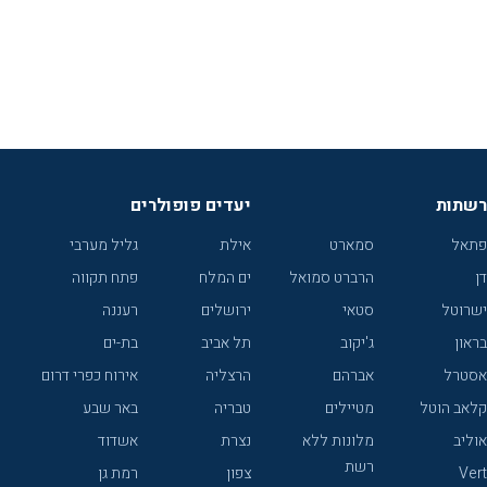
רשתות
יעדים פופולרים
פתאל
סמארט
אילת
גליל מערבי
דן
הרברט סמואל
ים המלח
פתח תקווה
ישרוטל
סטאי
ירושלים
רעננה
בראון
ג'יקוב
תל אביב
בת-ים
אסטרל
אברהם
הרצליה
אירוח כפרי דרום
קלאב הוטל
מטיילים
טבריה
באר שבע
אוליב
מלונות ללא
נצרת
אשדוד
רשת
Vert
צפון
רמת גן