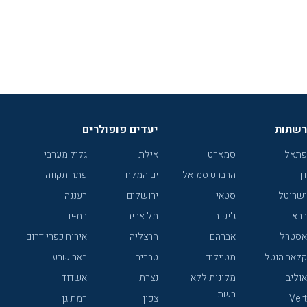
רשתות
יעדים פופולרים
פתאל
סמארט
אילת
גליל מערבי
דן
הרברט סמואל
ים המלח
פתח תקווה
ישרוטל
סטאי
ירושלים
רעננה
בראון
ג'יקוב
תל אביב
בת-ים
אסטרל
אברהם
הרצליה
אירוח כפרי דרום
קלאב הוטל
מטיילים
טבריה
באר שבע
אוליב
מלונות ללא
נצרת
אשדוד
רשת
Vert
צפון
רמת גן