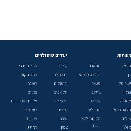
רשתות
יעדים פופולרים
פתאל
סמארט
אילת
גליל מערבי
דן
הרברט סמואל
ים המלח
פתח תקווה
ישרוטל
סטאי
ירושלים
רעננה
בראון
ג'יקוב
תל אביב
בת-ים
אסטרל
אברהם
הרצליה
אירוח כפרי דרום
קלאב הוטל
מטיילים
טבריה
באר שבע
אוליב
מלונות ללא
נצרת
אשדוד
רשת
Vert
צפון
רמת גן