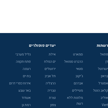
רשתות
יעדים פופולרים
פתאל
סמארט
אילת
גליל מערבי
דן
הרברט סמואל
ים המלח
פתח תקווה
ישרוטל
סטאי
ירושלים
רעננה
בראון
ג'יקוב
תל אביב
בת-ים
אסטרל
אברהם
הרצליה
אירוח כפרי דרום
קלאב הוטל
מטיילים
טבריה
באר שבע
אוליב
מלונות ללא
נצרת
אשדוד
רשת
Vert
צפון
רמת גן