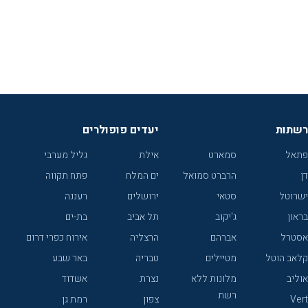
רשתות
יעדים פופולרים
פתאל
סמארט
אילת
גליל מערבי
דן
הרברט סמואל
ים המלח
פתח תקווה
ישרוטל
סטאי
ירושלים
רעננה
בראון
ג'יקוב
תל אביב
בת-ים
אסטרל
אברהם
הרצליה
אירוח כפרי דרום
קלאב הוטל
מטיילים
טבריה
באר שבע
אוליב
מלונות ללא
נצרת
אשדוד
רשת
Vert
צפון
רמת גן