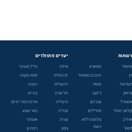
רשתות
יעדים פופולרים
פתאל
סמארט
אילת
גליל מערבי
דן
הרברט סמואל
ים המלח
פתח תקווה
ישרוטל
סטאי
ירושלים
רעננה
בראון
ג'יקוב
תל אביב
בת-ים
אסטרל
אברהם
הרצליה
אירוח כפרי דרום
קלאב הוטל
מטיילים
טבריה
באר שבע
אוליב
מלונות ללא
נצרת
אשדוד
רשת
Vert
צפון
רמת גן