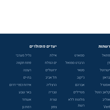
רשתות
יעדים פופולרים
פתאל
סמארט
אילת
גליל מערבי
דן
הרברט סמואל
ים המלח
פתח תקווה
ישרוטל
סטאי
ירושלים
רעננה
בראון
ג'יקוב
תל אביב
בת-ים
אסטרל
אברהם
הרצליה
אירוח כפרי דרום
קלאב הוטל
מטיילים
טבריה
באר שבע
אוליב
מלונות ללא
נצרת
אשדוד
רשת
Vert
צפון
רמת גן