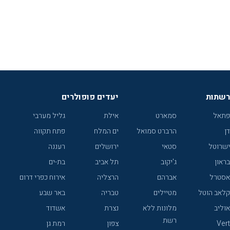
רשתות
יעדים פופולרים
פתאל
סמארט
אילת
גליל מערבי
דן
הרברט סמואל
ים המלח
פתח תקווה
ישרוטל
סטאי
ירושלים
רעננה
בראון
ג'יקוב
תל אביב
בת-ים
אסטרל
אברהם
הרצליה
אירוח כפרי דרום
קלאב הוטל
מטיילים
טבריה
באר שבע
אוליב
מלונות ללא
נצרת
אשדוד
רשת
Vert
צפון
רמת גן