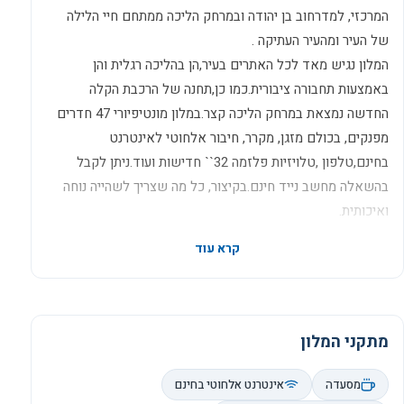
המרכזי, למדרחוב בן יהודה ובמרחק הליכה ממתחם חיי הלילה
של העיר ומהעיר העתיקה .
המלון נגיש מאד לכל האתרים בעיר,הן בהליכה רגלית והן
באמצעות תחבורה ציבורית.כמו כן,תחנה של הרכבת הקלה
החדשה נמצאת במרחק הליכה קצר.במלון מונטיפיורי 47 חדרים
מפנקים, בכולם מזגן, מקרר, חיבור אלחוטי לאינטרנט
בחינם,טלפון ,טלויזיות פלזמה 32`` חדישות ועוד.ניתן לקבל
בהשאלה מחשב נייד חינם.בקיצור, כל מה שצריך לשהייה נוחה
ואיכותית.
במלון פועלת מסעדת השף אנג`ליקה- מסעדה איכותית המציעה
מזנון בוקר ישראלי ותפריט קולינרי מפתיע בערב, כך שאם חשקה
נפשכם בארוחת ערב מפנקת, תוכלו ליהנות מתפריט עשיר מבלי
להתרחק מהמלון. אולם, אם בכל זאת אתם מחפשים פעילות
ואטרקציות, מלון מונטיפיורי ממוקם בלב העניינים.
מתקני המלון
צוות הקבלה ישמח לכוון אתכם לאתרי העניין והבילוי בעיר. בכל
יום שישי, במרחק פסיעה מן המלון, מתקיים במדרחוב יריד
מסעדה
אינטרנט אלחוטי בחינם