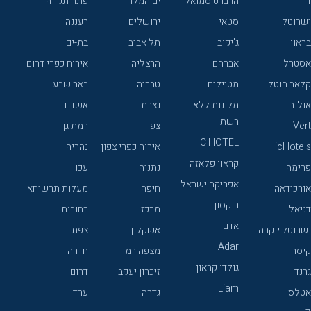
דן
הרברט סמואל
ים המלח
פתח תקווה
ישרוטל
סטאי
ירושלים
רעננה
בראון
ג'יקוב
תל אביב
בת-ים
אסטרל
אברהם
הרצליה
אירוח כפרי דרום
קלאב הוטל
מטיילים
טבריה
באר שבע
אוליב
מלונות ללא
נצרת
אשדוד
רשת
Vert
צפון
רמת גן
C HOTEL
icHotels
אירוח כפרי צפון
נהריה
קראון פלאזה
פרימה
נתניה
עכו
אפריקה ישראל
אורכידאה
חיפה
מעלות תרשיחא
רוקסון
דניאל
מרכז
רחובות
אדם
ישרוטל יוקרה
אשקלון
צפת
Adar
קיסר
מצפה רמון
חדרה
גולדן קראון
גרנד
זיכרון יעקב
דרום
Liam
אטלס
גדרה
ערד