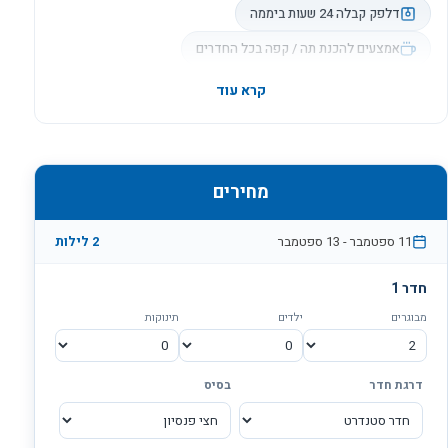
אומנים ייחודי, המציג ממיטב היצירה של אומני ירושלים.כך שאם
דלפק קבלה 24 שעות ביממה
אתם חושבים על חופשה בירושלים, ורוצים להיות בלב העניינים
אמצעים להכנת תה / קפה בכל החדרים
ועדיין להרגיש לבד, מלון מונטיפיורי הוא הבחירה הנכונה
בשבילכם
מחירים
11 ספטמבר
-
13 ספטמבר
2
לילות
חדר
1
מבוגרים
ילדים
תינוקות
דרגת חדר
בסיס