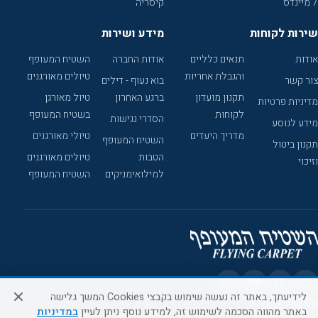
7 מיינדס
קיסריה
שירות לקוחות
מידע ושירות
אודות
תנאים כלליים
אודות החברה
השטיח המעופף
והגבלת אחריות
טיולים מאורגנים
צור קשר
בוא נעוף - דילים
תקנון מועדון
ברגע האחרון
טיול מאורגן
מדיניות פרטיות
לקוחות
בשטיח המעופף
הסדרי נגישות
מידע לנוסע
מדריך היעדים
טיולי מאורגנים
השטיח המעופף
תקנון ביטול
הטבות
טיולים מאורגנים
וזיכוי
למילואימניקים
השטיח המעופף
לידיעתך, באתר זה נעשה שימוש בקבצי Cookies המשך גלישה
מוקד הזמנות
באתר מהווה הסכמה לשימוש זה, למידע נוסף ניתן לעיין
במדיניות