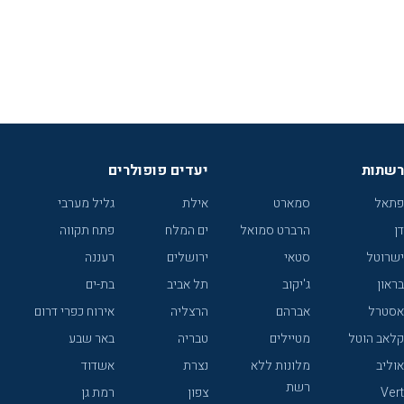
רשתות
יעדים פופולרים
פתאל
סמארט
אילת
גליל מערבי
דן
הרברט סמואל
ים המלח
פתח תקווה
ישרוטל
סטאי
ירושלים
רעננה
בראון
ג'יקוב
תל אביב
בת-ים
אסטרל
אברהם
הרצליה
אירוח כפרי דרום
קלאב הוטל
מטיילים
טבריה
באר שבע
אוליב
מלונות ללא
נצרת
אשדוד
רשת
Vert
צפון
רמת גן