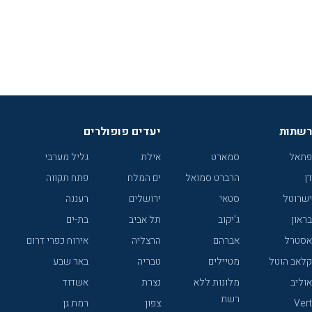
רשתות
יעדים פופולרים
פתאל
סמארט
אילת
גליל מערבי
דן
הרברט סמואל
ים המלח
פתח תקווה
ישרוטל
סטאי
ירושלים
רעננה
בראון
ג'יקוב
תל אביב
בת-ים
אסטרל
אברהם
הרצליה
אירוח כפרי דרום
קלאב הוטל
מטיילים
טבריה
באר שבע
אוליב
מלונות ללא
נצרת
אשדוד
רשת
Vert
צפון
רמת גן