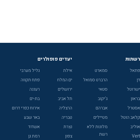
רשתות
יעדים פופולרים
פתאל
סמארט
אילת
גליל מערבי
דן
הרברט סמואל
ים המלח
פתח תקווה
ישרוטל
סטאי
ירושלים
רעננה
בראון
ג'יקוב
תל אביב
בת-ים
אסטרל
אברהם
הרצליה
אירוח כפרי דרום
קלאב הוטל
מטיילים
טבריה
באר שבע
אוליב
מלונות ללא
נצרת
אשדוד
רשת
Vert
צפון
רמת גן