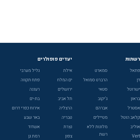
רשתות
יעדים פופולרים
פתאל
סמארט
אילת
גליל מערבי
דן
הרברט סמואל
ים המלח
פתח תקווה
ישרוטל
סטאי
ירושלים
רעננה
בראון
ג'יקוב
תל אביב
בת-ים
אסטרל
אברהם
הרצליה
אירוח כפרי דרום
קלאב הוטל
מטיילים
טבריה
באר שבע
אוליב
מלונות ללא
נצרת
אשדוד
רשת
Vert
צפון
רמת גן