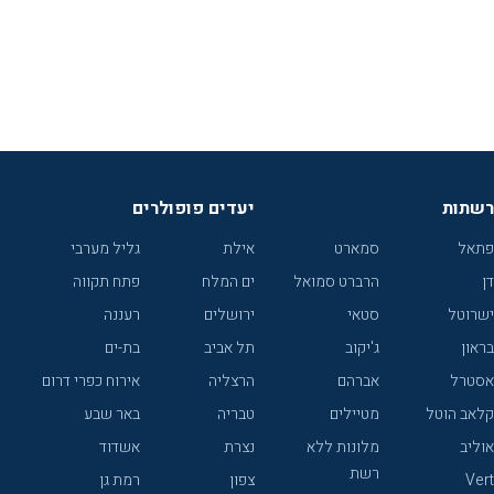
רשתות
יעדים פופולרים
פתאל
סמארט
אילת
גליל מערבי
דן
הרברט סמואל
ים המלח
פתח תקווה
ישרוטל
סטאי
ירושלים
רעננה
בראון
ג'יקוב
תל אביב
בת-ים
אסטרל
אברהם
הרצליה
אירוח כפרי דרום
קלאב הוטל
מטיילים
טבריה
באר שבע
אוליב
מלונות ללא
נצרת
אשדוד
רשת
Vert
צפון
רמת גן