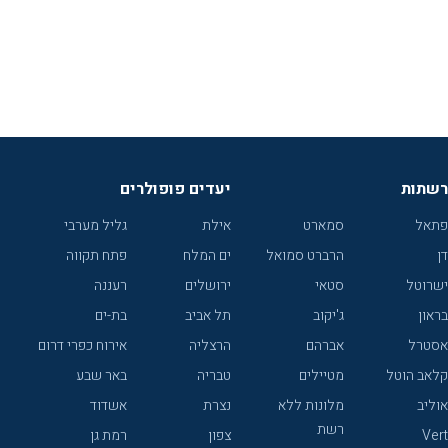
רשתות
יעדים פופולרים
פתאל
סמארט
אילת
גליל מערבי
דן
הרברט סמואל
ים המלח
פתח תקווה
ישרוטל
סטאי
ירושלים
רעננה
בראון
ג'יקוב
תל אביב
בת-ים
אסטרל
אברהם
הרצליה
אירוח כפרי דרום
קלאב הוטל
מטיילים
טבריה
באר שבע
אוליב
מלונות ללא
נצרת
אשדוד
רשת
Vert
צפון
רמת גן