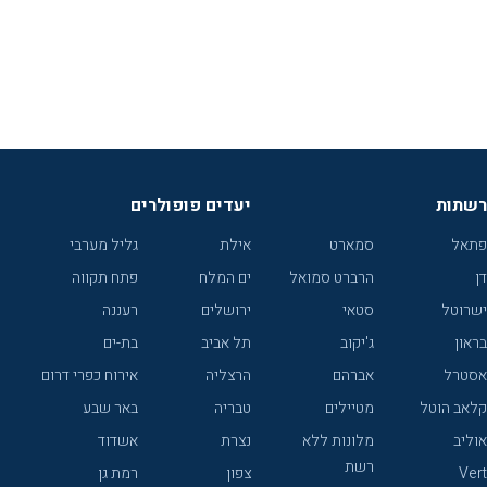
רשתות
יעדים פופולרים
פתאל
סמארט
אילת
גליל מערבי
דן
הרברט סמואל
ים המלח
פתח תקווה
ישרוטל
סטאי
ירושלים
רעננה
בראון
ג'יקוב
תל אביב
בת-ים
אסטרל
אברהם
הרצליה
אירוח כפרי דרום
קלאב הוטל
מטיילים
טבריה
באר שבע
אוליב
מלונות ללא
נצרת
אשדוד
רשת
Vert
צפון
רמת גן