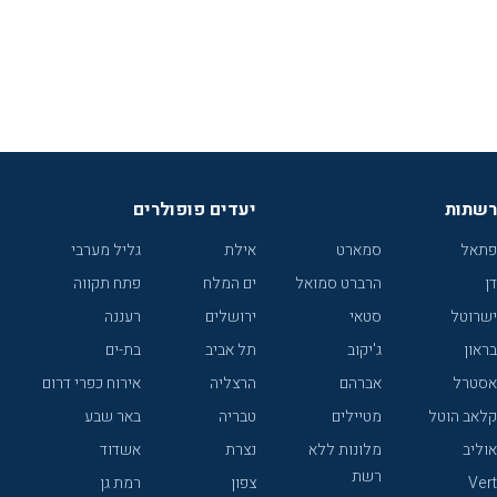
רשתות
יעדים פופולרים
פתאל
סמארט
אילת
גליל מערבי
דן
הרברט סמואל
ים המלח
פתח תקווה
ישרוטל
סטאי
ירושלים
רעננה
בראון
ג'יקוב
תל אביב
בת-ים
אסטרל
אברהם
הרצליה
אירוח כפרי דרום
קלאב הוטל
מטיילים
טבריה
באר שבע
אוליב
מלונות ללא
נצרת
אשדוד
רשת
Vert
צפון
רמת גן