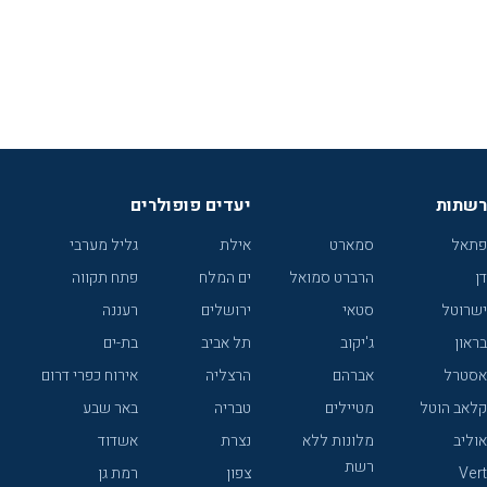
רשתות
יעדים פופולרים
פתאל
סמארט
אילת
גליל מערבי
דן
הרברט סמואל
ים המלח
פתח תקווה
ישרוטל
סטאי
ירושלים
רעננה
בראון
ג'יקוב
תל אביב
בת-ים
אסטרל
אברהם
הרצליה
אירוח כפרי דרום
קלאב הוטל
מטיילים
טבריה
באר שבע
אוליב
מלונות ללא
נצרת
אשדוד
רשת
Vert
צפון
רמת גן