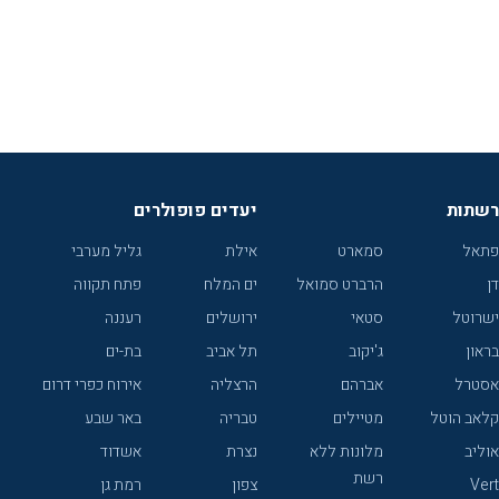
רשתות
יעדים פופולרים
פתאל
סמארט
אילת
גליל מערבי
דן
הרברט סמואל
ים המלח
פתח תקווה
ישרוטל
סטאי
ירושלים
רעננה
בראון
ג'יקוב
תל אביב
בת-ים
אסטרל
אברהם
הרצליה
אירוח כפרי דרום
קלאב הוטל
מטיילים
טבריה
באר שבע
אוליב
מלונות ללא
נצרת
אשדוד
רשת
Vert
צפון
רמת גן