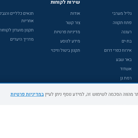
שירות לקוחות
גליל מערבי
אודות
תנאים כלליים והגבל
אחריות
פתח תקווה
צור קשר
תקנון מועדון לקוחות
רעננה
מדיניות פרטיות
מדריך היעדים
בת-ים
מידע לנוסע
אירוח כפרי דרום
תקנון ביטול וזיכוי
באר שבע
אשדוד
רמת גן
נהריה
במדיניות פרטיות
עכו
מעלות תרשיחא
רחובות
צפת
חדרה