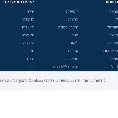
רשתות
יעדים פופולרים
פתאל
7 מיינדס
אילת
דן
סמארט
ים המלח
ישרוטל
הרברט סמואל
ירושלים
בראון
סטאי
תל אביב
אסטרל
ג'יקוב
הרצליה
קלאב הוטל
אברהם
טבריה
אוליב
מטיילים
נצרת
Vert
מלונות ללא רשת
צפון
icHotels
C HOTEL
אירוח כפרי צפון
לידיעתך, באתר זה נעשה שימוש בקבצי Cookies המשך גלישה באתר מהווה הסכמה לשימוש זה, למידע נוסף ניתן לעיין
פרימה
קראון פלאזה
נתניה
אורכידאה
אפריקה ישראל
חיפה
דניאל
רוקסון
מרכז
ישרוטל יוקרה
אדם
אשקלון
קיסר
Adar
מצפה רמון