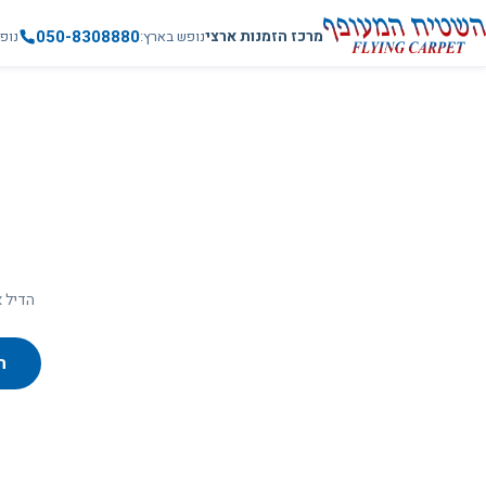
050-8308880
מרכז הזמנות ארצי
נופש בארץ
נופ
הדיל א
ח