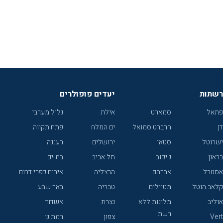
רשתות
יעדים פופולרים
פתאל
סמארט
אילת
גליל מערבי
דן
הרברט סמואל
ים המלח
פתח תקווה
ישרוטל
סטאי
ירושלים
רעננה
בראון
ג'יקוב
תל אביב
בת-ים
אסטרל
אברהם
הרצליה
אירוח כפרי דרום
קלאב הוטל
מטיילים
טבריה
באר שבע
אוליב
מלונות ללא
נצרת
אשדוד
רשת
Vert
צפון
רמת גן