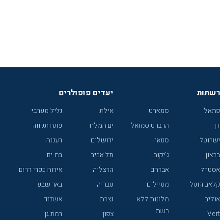
רשתות
יעדים פופולרים
פתאל
סמארט
אילת
גליל מערבי
דן
הרברט סמואל
ים המלח
פתח תקווה
ישרוטל
סטאי
ירושלים
רעננה
בראון
ג'יקוב
תל אביב
בת-ים
אסטרל
אברהם
הרצליה
אירוח כפרי דרום
קלאב הוטל
מטיילים
טבריה
באר שבע
אוליב
מלונות ללא
נצרת
אשדוד
רשת
Vert
צפון
רמת גן