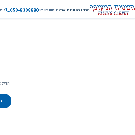
050-8308880
מרכז הזמנות ארצי
נופש בארץ
נופ
הדיל א
ח