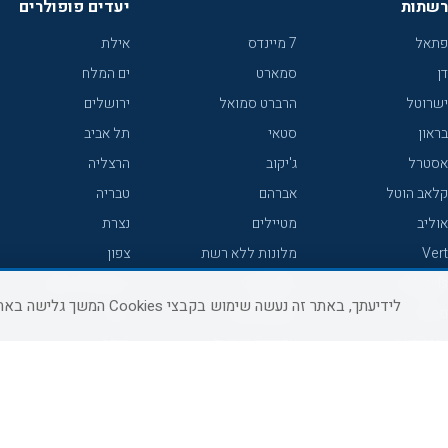
רשתות
יעדים פופולרים
פתאל
7 מיינדס
אילת
דן
סמארט
ים המלח
ישרוטל
הרברט סמואל
ירושלים
בראון
סטאי
תל אביב
אסטרל
ג'יקוב
הרצליה
קלאב הוטל
אברהם
טבריה
אוליב
מטיילים
נצרת
Vert
מלונות ללא רשת
צפון
icHotels
C HOTEL
אירוח כפרי צפון
לידיעתך, באתר זה נעשה שימוש בקבצי Cookies המשך גלישה באתר מהווה הסכמה לשימוש זה, למידע נוסף ניתן לעיין
פרימה
קראון פלאזה
נתניה
אורכידאה
אפריקה ישראל
חיפה
דניאל
רוקסון
מרכז
ישרוטל יוקרה
אדם
אשקלון
קיסר
Adar
מצפה רמון