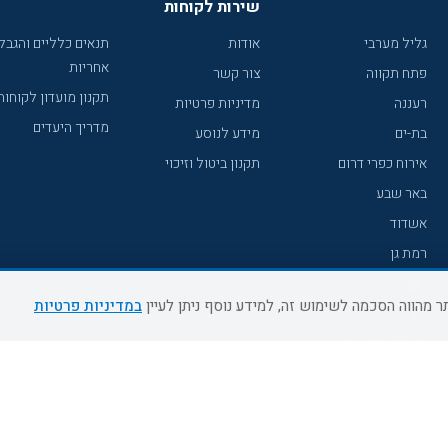
שירות לקוחות
גליל מערבי
אודות
תנאים כלליים והגבל
אחריות
פתח תקווה
צור קשר
תקנון מועדון לקוחות
רעננה
מדיניות פרטיות
מדריך היעדים
בת-ים
מידע לנוסע
אירוח כפרי דרום
תקנון ביטול וזיכוי
באר שבע
אשדוד
רמת גן
נהריה
במדיניות פרטיות
עכו
מעלות תרשיחא
רחובות
צפת
חדרה