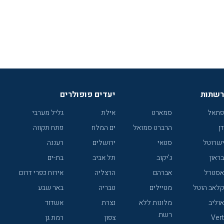
רשתות
יעדים פופולרים
פתאל
סמארט
אילת
גליל מערבי
דן
הרברט סמואל
ים המלח
פתח תקווה
ישרוטל
סטאי
ירושלים
רעננה
בראון
ג'יקוב
תל אביב
בת-ים
אסטרל
אברהם
הרצליה
אירוח כפרי דרום
קלאב הוטל
מטיילים
טבריה
באר שבע
אוליב
מלונות ללא
נצרת
אשדוד
רשת
Vert
צפון
רמת גן