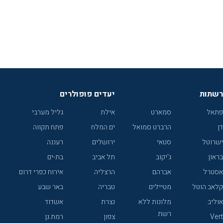
רשתות
יעדים פופולרים
פתאל
סמארט
אילת
גליל מערבי
דן
הרברט סמואל
ים המלח
פתח תקווה
ישרוטל
סטאי
ירושלים
רעננה
בראון
ג'יקוב
תל אביב
בת-ים
אסטרל
אברהם
הרצליה
אירוח כפרי דרום
קלאב הוטל
מטיילים
טבריה
באר שבע
אוליב
מלונות ללא
נצרת
אשדוד
רשת
Vert
צפון
רמת גן