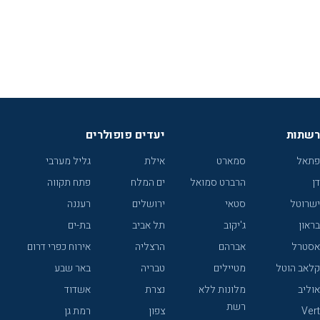
רשתות
יעדים פופולרים
פתאל
סמארט
אילת
גליל מערבי
דן
הרברט סמואל
ים המלח
פתח תקווה
ישרוטל
סטאי
ירושלים
רעננה
בראון
ג'יקוב
תל אביב
בת-ים
אסטרל
אברהם
הרצליה
אירוח כפרי דרום
קלאב הוטל
מטיילים
טבריה
באר שבע
אוליב
מלונות ללא
נצרת
אשדוד
רשת
Vert
צפון
רמת גן