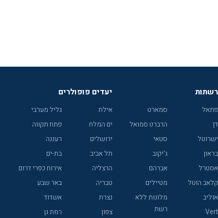
רשתות
יעדים פופולרים
פתאל
סמארט
אילת
גליל מערבי
דן
הרברט סמואל
ים המלח
פתח תקווה
ישרוטל
סטאי
ירושלים
רעננה
בראון
ג'יקוב
תל אביב
בת-ים
אסטרל
אברהם
הרצליה
אירוח כפרי דרום
קלאב הוטל
מטיילים
טבריה
באר שבע
אוליב
מלונות ללא
נצרת
אשדוד
רשת
Vert
צפון
רמת גן